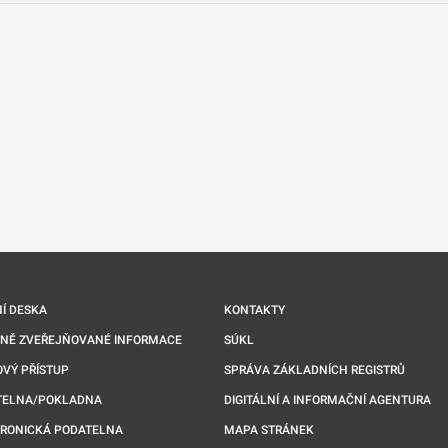
nové kartě
Í DESKA
KONTAKTY
NNĚ ZVEŘEJŇOVANÉ INFORMACE
SÚKL
VÝ PŘÍSTUP
SPRÁVA ZÁKLADNÍCH REGISTRŮ
TELNA/POKLADNA
DIGITÁLNÍ A INFORMAČNÍ AGENTURA
TRONICKÁ PODATELNA
MAPA STRÁNEK