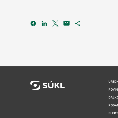
Odkaz se otevře na nové kartě
Odkaz se otevře na nové kartě
Odkaz se otevře na nové kartě
Odkaz se otevře na 
ÚŘEDN
POVI
DÁLKO
PODA
ELEK