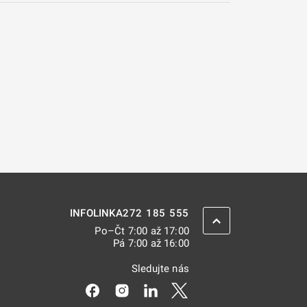
272 185 555
INFOLINKA
ZPĚT NAHORU
Po–Čt 7:00 až 17:00
Pá 7:00 až 16:00
Sledujte nás
Odkaz se otevře na nové kartě
Odkaz se otevře na nové kartě
Odkaz se otevře na nové kar
Odkaz se otevře na nov