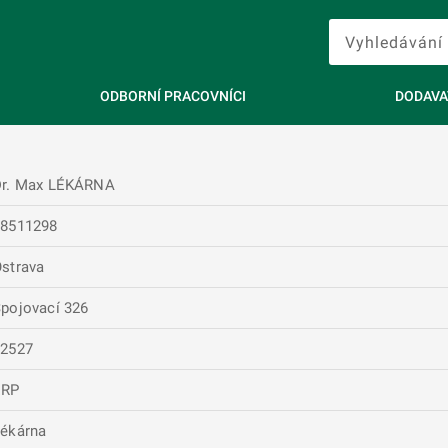
ODBORNÍ PRACOVNÍCI
DODAVA
Dr. Max LÉKÁRNA
28511298
strava
pojovací 326
72527
ERP
ékárna