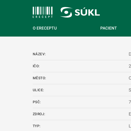
 NA HLAVNÍ OBSAH
O ERECEPTU
PACIENT
NÁZEV:
IČO:
O
MĚSTO:
S
ULICE:
PSČ:
ZDROJ:
L
TYP: