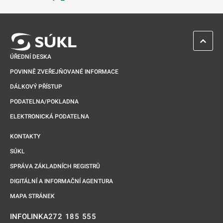
Odkaz se otevře na nové kartě
ZPĚT 
ÚŘEDNÍ DESKA
POVINNĚ ZVEŘEJŇOVANÉ INFORMACE
DÁLKOVÝ PŘÍSTUP
PODATELNA/POKLADNA
ELEKTRONICKÁ PODATELNA
KONTAKTY
SÚKL
SPRÁVA ZÁKLADNÍCH REGISTRŮ
DIGITÁLNÍ A INFORMAČNÍ AGENTURA
MAPA STRÁNEK
272 185 555
INFOLINKA