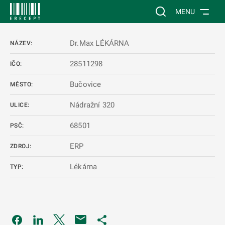
 NA HLAVNÍ OBSAH
Vyhledávání na web
MENU
Dr.Max LÉKÁRNA
NÁZEV:
28511298
IČO:
Bučovice
MĚSTO:
Nádražní 320
ULICE:
68501
PSČ:
ERP
ZDROJ:
Lékárna
TYP:
Odkaz se otevře na nové kartě
Odkaz se otevře na nové kartě
Odkaz se otevře na nové kartě