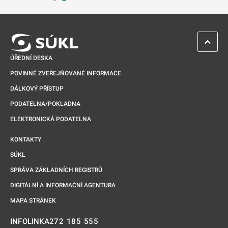
Odkaz se otevře na nové kartě
ZPĚT 
ÚŘEDNÍ DESKA
POVINNĚ ZVEŘEJŇOVANÉ INFORMACE
DÁLKOVÝ PŘÍSTUP
PODATELNA/POKLADNA
ELEKTRONICKÁ PODATELNA
KONTAKTY
SÚKL
SPRÁVA ZÁKLADNÍCH REGISTRŮ
DIGITÁLNÍ A INFORMAČNÍ AGENTURA
MAPA STRÁNEK
272 185 555
INFOLINKA