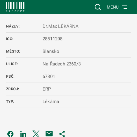
 NA HLAVNÍ OBSAH
Vyhledávání na web
MENU
Dr.Max LÉKÁRNA
NÁZEV:
28511298
IČO:
Blansko
MĚSTO:
Na Řadech 2360/3
ULICE:
67801
PSČ:
ERP
ZDROJ:
Lékárna
TYP:
Odkaz se otevře na nové kartě
Odkaz se otevře na nové kartě
Odkaz se otevře na nové kartě