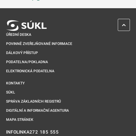
Odkaz se otevře na nové kartě
ZPĚT 
ÚŘEDNÍ DESKA
POVINNĚ ZVEŘEJŇOVANÉ INFORMACE
DÁLKOVÝ PŘÍSTUP
PODATELNA/POKLADNA
ELEKTRONICKÁ PODATELNA
KONTAKTY
SÚKL
SPRÁVA ZÁKLADNÍCH REGISTRŮ
DIGITÁLNÍ A INFORMAČNÍ AGENTURA
MAPA STRÁNEK
272 185 555
INFOLINKA