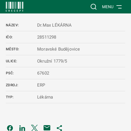
 NA HLAVNÍ OBSAH
Vyhledávání na web
MENU
Dr.Max LÉKÁRNA
NÁZEV:
28511298
IČO:
Moravské Budějovice
MĚSTO:
Okružní 1779/5
ULICE:
67602
PSČ:
ERP
ZDROJ:
Lékárna
TYP:
Odkaz se otevře na nové kartě
Odkaz se otevře na nové kartě
Odkaz se otevře na nové kartě