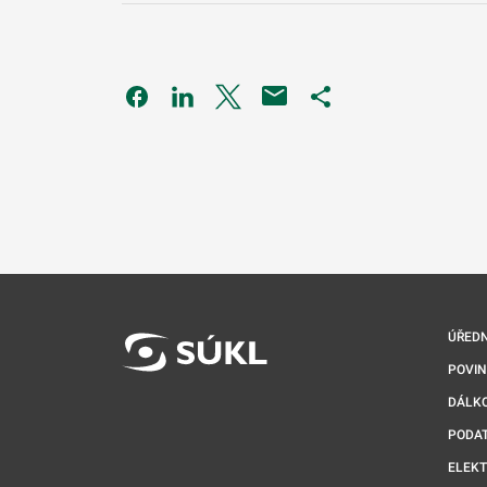
Odkaz se otevře na nové kartě
Odkaz se otevře na nové kartě
Odkaz se otevře na nové kartě
Odkaz se otevře na 
ÚŘEDN
POVI
DÁLKO
PODA
ELEK