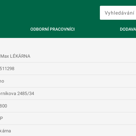
ODBORNÍ PRACOVNÍCI
DODAVA
.Max LÉKÁRNA
511298
no
rníkova 2485/34
800
RP
kárna