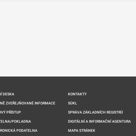
nové kartě
Í DESKA
KONTAKTY
NNĚ ZVEŘEJŇOVANÉ INFORMACE
SÚKL
VÝ PŘÍSTUP
SPRÁVA ZÁKLADNÍCH REGISTRŮ
TELNA/POKLADNA
DIGITÁLNÍ A INFORMAČNÍ AGENTURA
TRONICKÁ PODATELNA
MAPA STRÁNEK