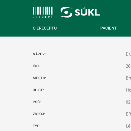
 NA HLAVNÍ OBSAH
O ERECEPTU
PACIENT
Dr
NÁZEV:
28
IČO:
Br
MĚSTO:
Ho
ULICE:
62
PSČ:
E
ZDROJ:
Lé
TYP: