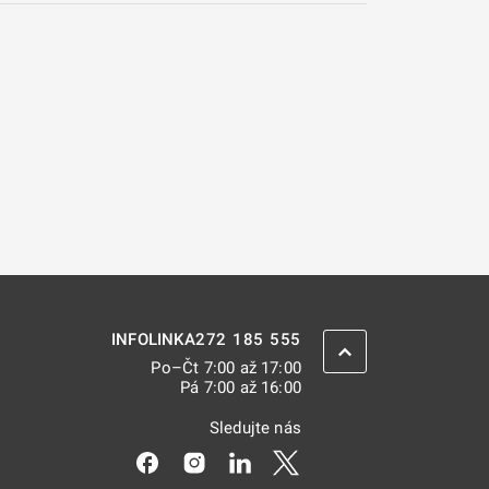
272 185 555
INFOLINKA
ZPĚT NAHORU
Po–Čt 7:00 až 17:00
Pá 7:00 až 16:00
Sledujte nás
Odkaz se otevře na nové kartě
Odkaz se otevře na nové kartě
Odkaz se otevře na nové kar
Odkaz se otevře na nov