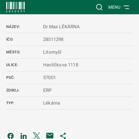
 NA HLAVNÍ OBSAH
Vyhledávání na web
MENU
Dr.Max LÉKÁRNA
NÁZEV:
28511298
IČO:
Litomyšl
MĚSTO:
Havlíčkova 1118
ULICE:
57001
PSČ:
ERP
ZDROJ:
Lékárna
TYP:
Odkaz se otevře na nové kartě
Odkaz se otevře na nové kartě
Odkaz se otevře na nové kartě