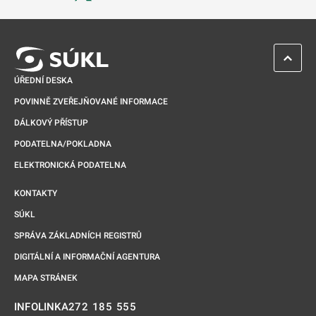
Odkaz se otevře na nové kartě
ZPĚT 
ÚŘEDNÍ DESKA
POVINNĚ ZVEŘEJŇOVANÉ INFORMACE
DÁLKOVÝ PŘÍSTUP
PODATELNA/POKLADNA
ELEKTRONICKÁ PODATELNA
KONTAKTY
SÚKL
SPRÁVA ZÁKLADNÍCH REGISTRŮ
DIGITÁLNÍ A INFORMAČNÍ AGENTURA
MAPA STRÁNEK
272 185 555
INFOLINKA