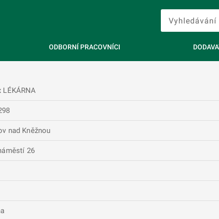
ODBORNÍ PRACOVNÍCI
DODAVA
x LÉKÁRNA
298
ov nad Kněžnou
náměstí 26
na