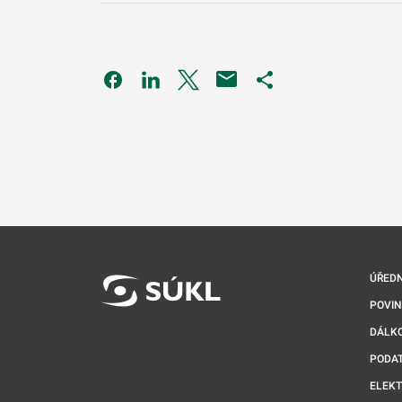
Odkaz se otevře na nové kartě
Odkaz se otevře na nové kartě
Odkaz se otevře na nové kartě
Odkaz se otevře na 
ÚŘEDN
POVI
DÁLKO
PODA
ELEK