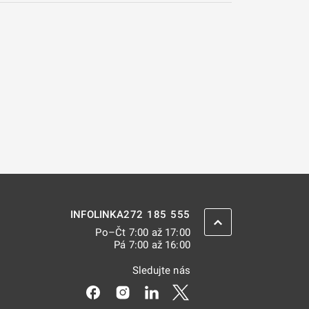
272 185 555
INFOLINKA
ZPĚT NAHORU
Po–Čt 7:00 až 17:00
Pá 7:00 až 16:00
Sledujte nás
Odkaz se otevře na nové kartě
Odkaz se otevře na nové kartě
Odkaz se otevře na nové kar
Odkaz se otevře na nov