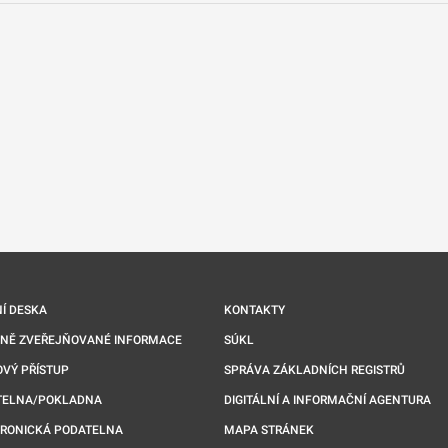
nové kartě
Í DESKA
KONTAKTY
NNĚ ZVEŘEJŇOVANÉ INFORMACE
SÚKL
VÝ PŘÍSTUP
SPRÁVA ZÁKLADNÍCH REGISTRŮ
TELNA/POKLADNA
DIGITÁLNÍ A INFORMAČNÍ AGENTURA
TRONICKÁ PODATELNA
MAPA STRÁNEK