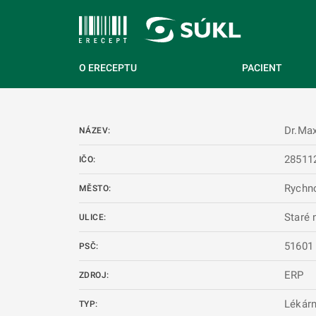
 NA HLAVNÍ OBSAH
O ERECEPTU
PACIENT
Dr.Ma
NÁZEV:
28511
IČO:
Rychn
MĚSTO:
Staré 
ULICE:
51601
PSČ:
ERP
ZDROJ:
Lékár
TYP: