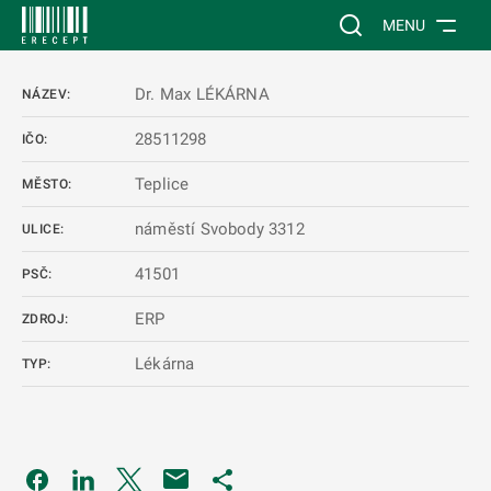
 NA HLAVNÍ OBSAH
Vyhledávání na web
MENU
Dr. Max LÉKÁRNA
NÁZEV:
28511298
IČO:
Teplice
MĚSTO:
náměstí Svobody 3312
ULICE:
41501
PSČ:
ERP
ZDROJ:
Lékárna
TYP:
Odkaz se otevře na nové kartě
Odkaz se otevře na nové kartě
Odkaz se otevře na nové kartě