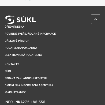
Odkaz se otevře na nové kartě
ZPĚT 
ÚŘEDNÍ DESKA
POVINNĚ ZVEŘEJŇOVANÉ INFORMACE
DÁLKOVÝ PŘÍSTUP
PODATELNA/POKLADNA
ELEKTRONICKÁ PODATELNA
KONTAKTY
SÚKL
SPRÁVA ZÁKLADNÍCH REGISTRŮ
DIGITÁLNÍ A INFORMAČNÍ AGENTURA
MAPA STRÁNEK
272 185 555
INFOLINKA