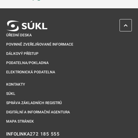
Odkaz se otevře na nové kartě
ZPĚT 
ÚŘEDNÍ DESKA
POVINNĚ ZVEŘEJŇOVANÉ INFORMACE
DÁLKOVÝ PŘÍSTUP
PODATELNA/POKLADNA
ELEKTRONICKÁ PODATELNA
KONTAKTY
SÚKL
SPRÁVA ZÁKLADNÍCH REGISTRŮ
DIGITÁLNÍ A INFORMAČNÍ AGENTURA
MAPA STRÁNEK
272 185 555
INFOLINKA