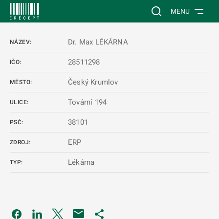
 NA HLAVNÍ OBSAH
Vyhledávání na web
MENU
Dr. Max LÉKÁRNA
NÁZEV:
28511298
IČO:
Český Krumlov
MĚSTO:
Tovární 194
ULICE:
38101
PSČ:
ERP
ZDROJ:
Lékárna
TYP:
Odkaz se otevře na nové kartě
Odkaz se otevře na nové kartě
Odkaz se otevře na nové kartě