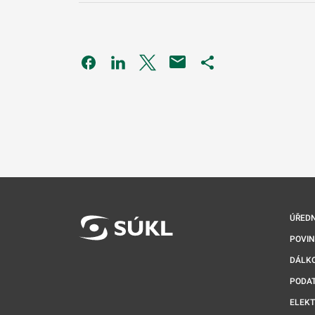
Odkaz se otevře na nové kartě
Odkaz se otevře na nové kartě
Odkaz se otevře na nové kartě
Odkaz se otevře na 
ÚŘEDN
POVI
DÁLKO
PODA
ELEK