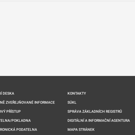
nové kartě
Í DESKA
KONTAKTY
NNĚ ZVEŘEJŇOVANÉ INFORMACE
SÚKL
VÝ PŘÍSTUP
SPRÁVA ZÁKLADNÍCH REGISTRŮ
TELNA/POKLADNA
DIGITÁLNÍ A INFORMAČNÍ AGENTURA
TRONICKÁ PODATELNA
MAPA STRÁNEK