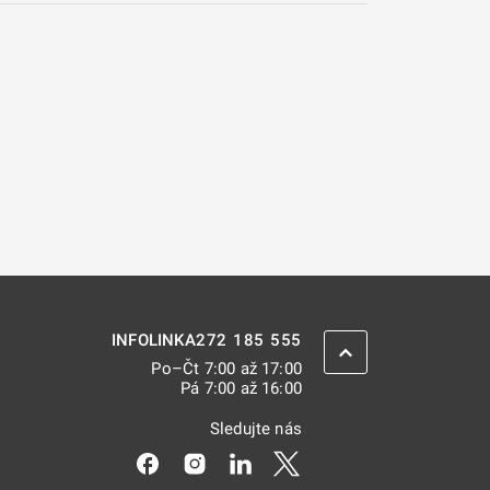
272 185 555
INFOLINKA
ZPĚT NAHORU
Po–Čt 7:00 až 17:00
Pá 7:00 až 16:00
Sledujte nás
Odkaz se otevře na nové kartě
Odkaz se otevře na nové kartě
Odkaz se otevře na nové kar
Odkaz se otevře na nov