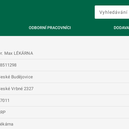
ODBORNÍ PRACOVNÍCI
DODAVA
Dr. Max LÉKÁRNA
28511298
eské Budějovice
eské Vrbné 2327
37011
ERP
ékárna