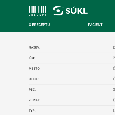
 NA HLAVNÍ OBSAH
O ERECEPTU
PACIENT
NÁZEV:
IČO:
Č
MĚSTO:
Č
ULICE:
PSČ:
ZDROJ:
L
TYP: