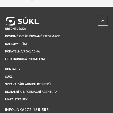
Odkaz se otevře na nové kartě
ZPĚT 
ÚŘEDNÍ DESKA
POVINNĚ ZVEŘEJŇOVANÉ INFORMACE
DÁLKOVÝ PŘÍSTUP
PODATELNA/POKLADNA
ELEKTRONICKÁ PODATELNA
KONTAKTY
SÚKL
SPRÁVA ZÁKLADNÍCH REGISTRŮ
DIGITÁLNÍ A INFORMAČNÍ AGENTURA
MAPA STRÁNEK
272 185 555
INFOLINKA