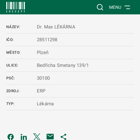
 NA HLAVNÍ OBSAH
Vyhledávání na web
MENU
Dr. Max LÉKÁRNA
NÁZEV:
28511298
IČO:
Plzeň
MĚSTO:
Bedřicha Smetany 139/1
ULICE:
30100
PSČ:
ERP
ZDROJ:
Lékárna
TYP:
Odkaz se otevře na nové kartě
Odkaz se otevře na nové kartě
Odkaz se otevře na nové kartě