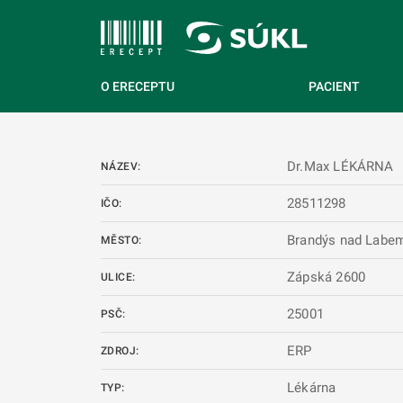
 NA HLAVNÍ OBSAH
O ERECEPTU
PACIENT
Dr.Max LÉKÁRNA
NÁZEV:
28511298
IČO:
Brandýs nad Labem
MĚSTO:
Zápská 2600
ULICE:
25001
PSČ:
ERP
ZDROJ:
Lékárna
TYP: