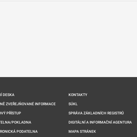
nové kartě
Í DESKA
KONTAKTY
NNĚ ZVEŘEJŇOVANÉ INFORMACE
SÚKL
VÝ PŘÍSTUP
SPRÁVA ZÁKLADNÍCH REGISTRŮ
TELNA/POKLADNA
DIGITÁLNÍ A INFORMAČNÍ AGENTURA
TRONICKÁ PODATELNA
MAPA STRÁNEK