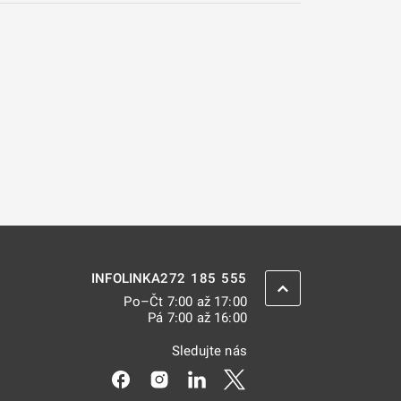
272 185 555
INFOLINKA
ZPĚT NAHORU
Po–Čt 7:00 až 17:00
Pá 7:00 až 16:00
Sledujte nás
Odkaz se otevře na nové kartě
Odkaz se otevře na nové kartě
Odkaz se otevře na nové kar
Odkaz se otevře na nov