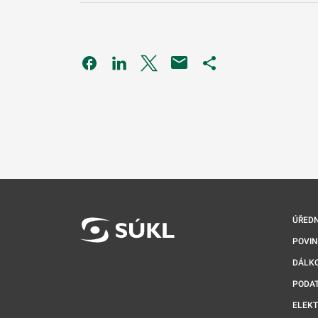
Odkaz se otevře na nové kartě
Odkaz se otevře na nové kartě
Odkaz se otevře na nové kartě
Odkaz se otevře na 
ÚŘEDN
POVI
DÁLKO
PODA
ELEK