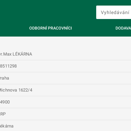
ODBORNÍ PRACOVNÍCI
DODAVA
Dr.Max LÉKÁRNA
28511298
raha
ichnova 1622/4
14900
ERP
ékárna