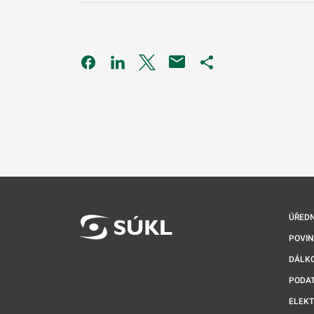
Odkaz se otevře na nové kartě
Odkaz se otevře na nové kartě
Odkaz se otevře na nové kartě
Odkaz se otevře na 
ÚŘEDN
POVI
DÁLKO
PODA
ELEK