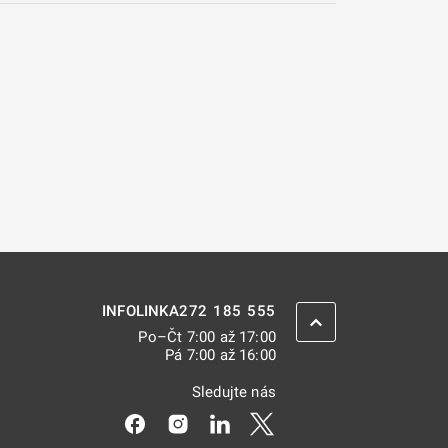
272 185 555
INFOLINKA
ZPĚT NAHORU
Po–Čt 7:00 až 17:00
Pá 7:00 až 16:00
Sledujte nás
Odkaz se otevře na nové kartě
Odkaz se otevře na nové kartě
Odkaz se otevře na nové kar
Odkaz se otevře na nov