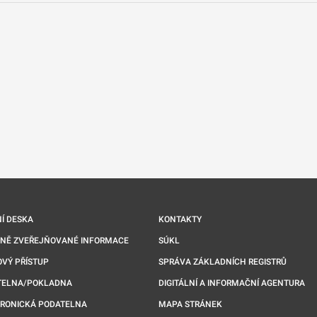
nové kartě
Í DESKA
KONTAKTY
NNĚ ZVEŘEJŇOVANÉ INFORMACE
SÚKL
VÝ PŘÍSTUP
SPRÁVA ZÁKLADNÍCH REGISTRŮ
TELNA/POKLADNA
DIGITÁLNÍ A INFORMAČNÍ AGENTURA
TRONICKÁ PODATELNA
MAPA STRÁNEK