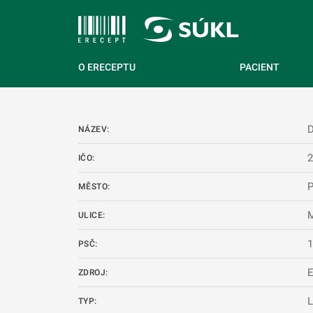
 NA HLAVNÍ OBSAH
O ERECEPTU
PACIENT
NÁZEV:
IČO:
P
MĚSTO:
M
ULICE:
PSČ:
ZDROJ:
L
TYP: