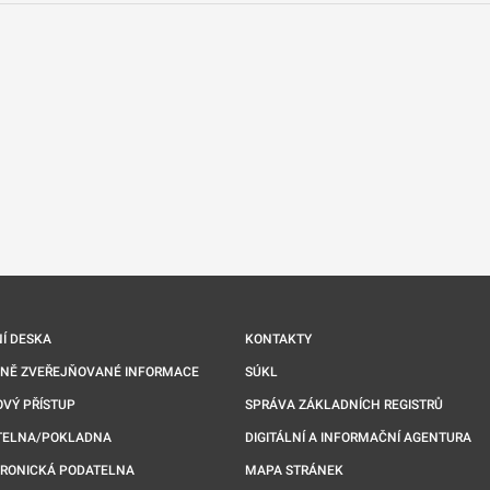
nové kartě
Í DESKA
KONTAKTY
NNĚ ZVEŘEJŇOVANÉ INFORMACE
SÚKL
VÝ PŘÍSTUP
SPRÁVA ZÁKLADNÍCH REGISTRŮ
TELNA/POKLADNA
DIGITÁLNÍ A INFORMAČNÍ AGENTURA
TRONICKÁ PODATELNA
MAPA STRÁNEK