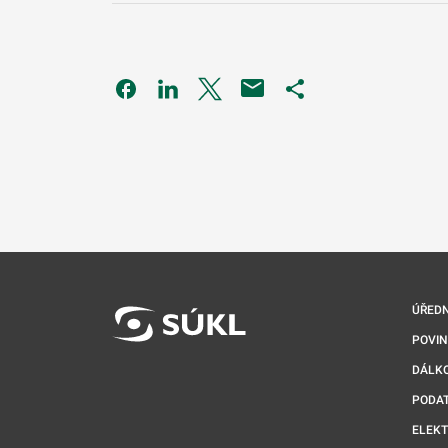
Odkaz se otevře na nové kartě
Odkaz se otevře na nové kartě
Odkaz se otevře na nové kartě
Odkaz se otevře na 
ÚŘEDN
POVI
DÁLKO
PODA
ELEK