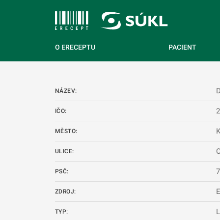
 NA HLAVNÍ OBSAH
O ERECEPTU
PACIENT
NÁZEV:
IČO:
K
MĚSTO:
O
ULICE:
PSČ:
ZDROJ:
L
TYP: