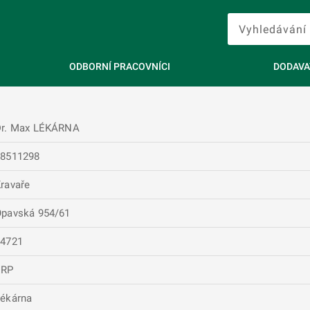
ODBORNÍ PRACOVNÍCI
DODAVA
Dr. Max LÉKÁRNA
28511298
ravaře
pavská 954/61
74721
ERP
ékárna