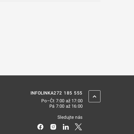
272 185 555
INFOLINKA
ZPĚT NAHORU
Po–Čt 7:00 až 17:00
Pá 7:00 až 16:00
Sledujte nás
Odkaz se otevře na nové kartě
Odkaz se otevře na nové kartě
Odkaz se otevře na nové kar
Odkaz se otevře na nov