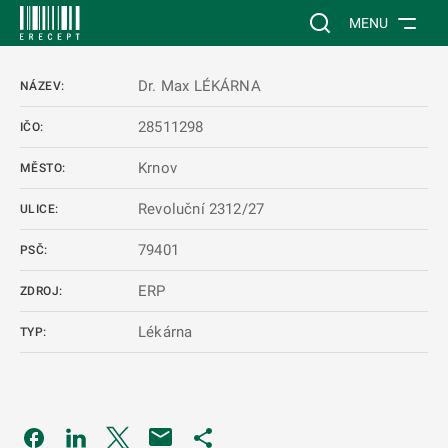
 NA HLAVNÍ OBSAH
Vyhledávání na web
MENU
Dr. Max LÉKÁRNA
NÁZEV:
28511298
IČO:
Krnov
MĚSTO:
Revoluční 2312/27
ULICE:
79401
PSČ:
ERP
ZDROJ:
Lékárna
TYP:
Odkaz se otevře na nové kartě
Odkaz se otevře na nové kartě
Odkaz se otevře na nové kartě