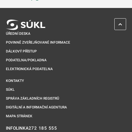
Odkaz se otevře na nové kartě
ZPĚT 
ÚŘEDNÍ DESKA
POVINNĚ ZVEŘEJŇOVANÉ INFORMACE
DÁLKOVÝ PŘÍSTUP
PODATELNA/POKLADNA
ELEKTRONICKÁ PODATELNA
KONTAKTY
SÚKL
SPRÁVA ZÁKLADNÍCH REGISTRŮ
DIGITÁLNÍ A INFORMAČNÍ AGENTURA
MAPA STRÁNEK
272 185 555
INFOLINKA