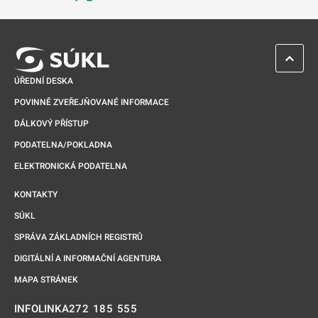
Odkaz se otevře na nové kartě
ZPĚT 
ÚŘEDNÍ DESKA
POVINNĚ ZVEŘEJŇOVANÉ INFORMACE
DÁLKOVÝ PŘÍSTUP
PODATELNA/POKLADNA
ELEKTRONICKÁ PODATELNA
KONTAKTY
SÚKL
SPRÁVA ZÁKLADNÍCH REGISTRŮ
DIGITÁLNÍ A INFORMAČNÍ AGENTURA
MAPA STRÁNEK
272 185 555
INFOLINKA