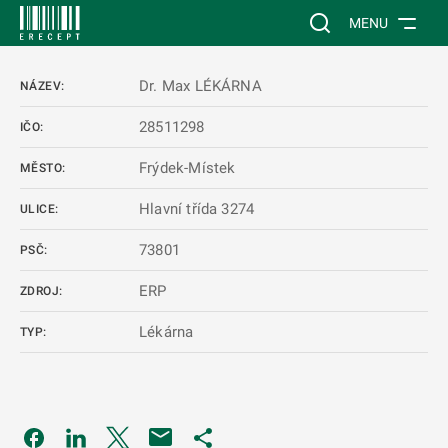
 NA HLAVNÍ OBSAH
Vyhledávání na web
MENU
Dr. Max LÉKÁRNA
NÁZEV:
28511298
IČO:
Frýdek-Místek
MĚSTO:
Hlavní třída 3274
ULICE:
73801
PSČ:
ERP
ZDROJ:
Lékárna
TYP:
Odkaz se otevře na nové kartě
Odkaz se otevře na nové kartě
Odkaz se otevře na nové kartě