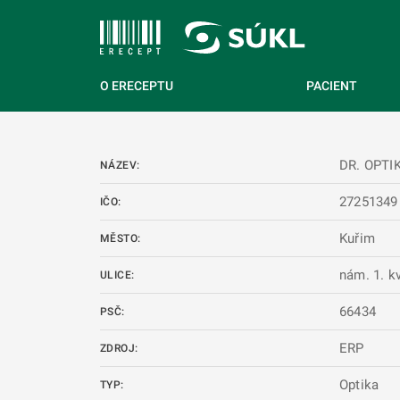
 NA HLAVNÍ OBSAH
O ERECEPTU
PACIENT
DR. OPTIK
NÁZEV:
27251349
IČO:
Kuřim
MĚSTO:
nám. 1. k
ULICE:
66434
PSČ:
ERP
ZDROJ:
Optika
TYP: