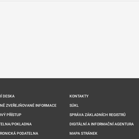
nové kartě
Í DESKA
KONTAKTY
NNĚ ZVEŘEJŇOVANÉ INFORMACE
SÚKL
VÝ PŘÍSTUP
SPRÁVA ZÁKLADNÍCH REGISTRŮ
TELNA/POKLADNA
DIGITÁLNÍ A INFORMAČNÍ AGENTURA
TRONICKÁ PODATELNA
MAPA STRÁNEK