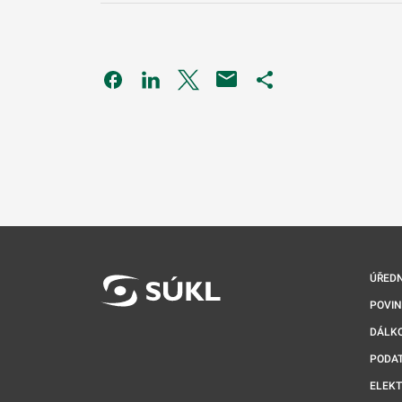
Odkaz se otevře na nové kartě
Odkaz se otevře na nové kartě
Odkaz se otevře na nové kartě
Odkaz se otevře na 
ÚŘEDN
POVI
DÁLKO
PODA
ELEK