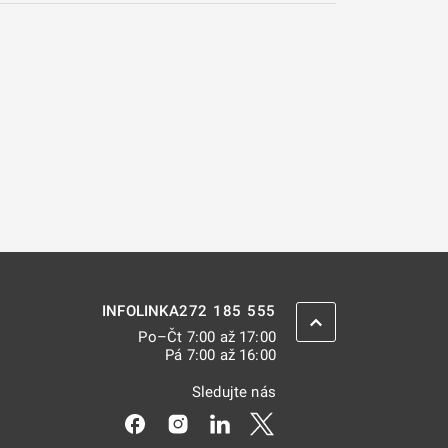
272 185 555
INFOLINKA
ZPĚT NAHORU
Po–Čt 7:00 až 17:00
Pá 7:00 až 16:00
Sledujte nás
Odkaz se otevře na nové kartě
Odkaz se otevře na nové kartě
Odkaz se otevře na nové kar
Odkaz se otevře na nov