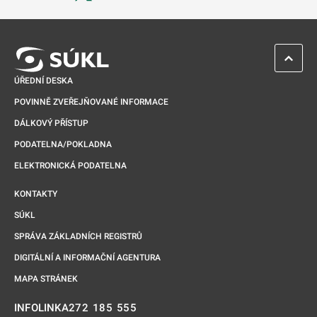
Odkaz se otevře na nové kartě
ZPĚT 
ÚŘEDNÍ DESKA
POVINNĚ ZVEŘEJŇOVANÉ INFORMACE
DÁLKOVÝ PŘÍSTUP
PODATELNA/POKLADNA
ELEKTRONICKÁ PODATELNA
KONTAKTY
SÚKL
SPRÁVA ZÁKLADNÍCH REGISTRŮ
DIGITÁLNÍ A INFORMAČNÍ AGENTURA
MAPA STRÁNEK
272 185 555
INFOLINKA