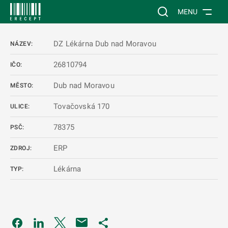
 NA HLAVNÍ OBSAH
Vyhledávání na web
MENU
DZ Lékárna Dub nad Moravou
NÁZEV:
26810794
IČO:
Dub nad Moravou
MĚSTO:
Tovačovská 170
ULICE:
78375
PSČ:
ERP
ZDROJ:
Lékárna
TYP:
Odkaz se otevře na nové kartě
Odkaz se otevře na nové kartě
Odkaz se otevře na nové kartě