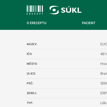
 NA HLAVNÍ OBSAH
O ERECEPTU
PACIENT
EUC
NÁZEV:
481
IČO:
Hra
MĚSTO:
Brat
ULICE:
500
PSČ:
ERP
ZDROJ:
Lék
TYP: