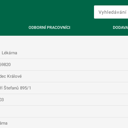
ODBORNÍ PRACOVNÍCI
DODAVA
 Lékárna
69820
dec Králové
ří Štefanů 895/1
03
árna