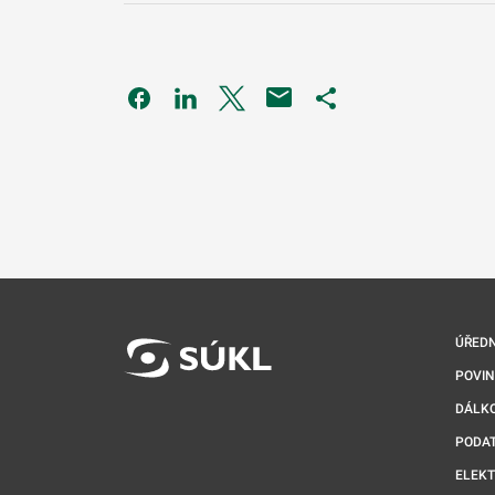
Odkaz se otevře na nové kartě
Odkaz se otevře na nové kartě
Odkaz se otevře na nové kartě
Odkaz se otevře na 
ÚŘEDN
POVI
DÁLKO
PODA
ELEK