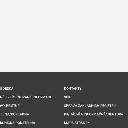
nové kartě
Í DESKA
KONTAKTY
NNĚ ZVEŘEJŇOVANÉ INFORMACE
SÚKL
VÝ PŘÍSTUP
SPRÁVA ZÁKLADNÍCH REGISTRŮ
TELNA/POKLADNA
DIGITÁLNÍ A INFORMAČNÍ AGENTURA
TRONICKÁ PODATELNA
MAPA STRÁNEK