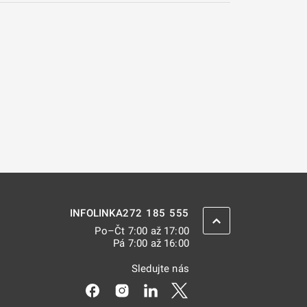
272 185 555
INFOLINKA
ZPĚT NAHORU
Po–Čt 7:00 až 17:00
Pá 7:00 až 16:00
Sledujte nás
Odkaz se otevře na nové kartě
Odkaz se otevře na nové kartě
Odkaz se otevře na nové kar
Odkaz se otevře na nov