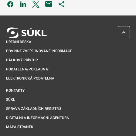
Odkaz se otevře na nové kartě
Odkaz se otevře na nové kartě
Odkaz se otevře na nové kartě
Odkaz se otevře na nové kartě
ZPĚT 
ÚŘEDNÍ DESKA
POVINNĚ ZVEŘEJŇOVANÉ INFORMACE
DÁLKOVÝ PŘÍSTUP
PODATELNA/POKLADNA
ELEKTRONICKÁ PODATELNA
KONTAKTY
SÚKL
SPRÁVA ZÁKLADNÍCH REGISTRŮ
DIGITÁLNÍ A INFORMAČNÍ AGENTURA
MAPA STRÁNEK