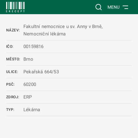
 NA HLAVNÍ OBSAH
Vyhledávání na web
MENU
Fakultní nemocnice u sv. Anny v Brně,
NÁZEV:
Nemocniční lékárna
00159816
IČO:
Brno
MĚSTO:
Pekařská 664/53
ULICE:
60200
PSČ:
ERP
ZDROJ:
Lékárna
TYP: