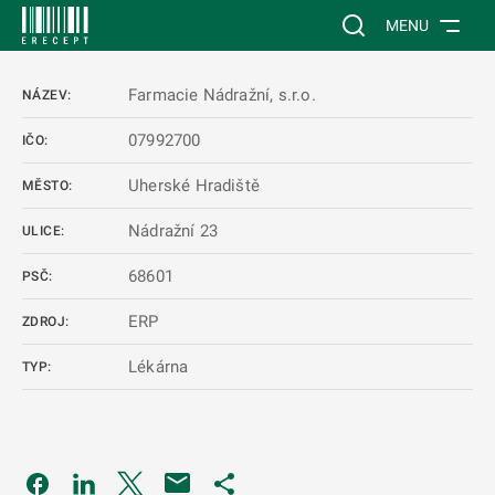
 NA HLAVNÍ OBSAH
Vyhledávání na web
MENU
Farmacie Nádražní, s.r.o.
NÁZEV:
07992700
IČO:
Uherské Hradiště
MĚSTO:
Nádražní 23
ULICE:
68601
PSČ:
ERP
ZDROJ:
Lékárna
TYP:
Odkaz se otevře na nové kartě
Odkaz se otevře na nové kartě
Odkaz se otevře na nové kartě