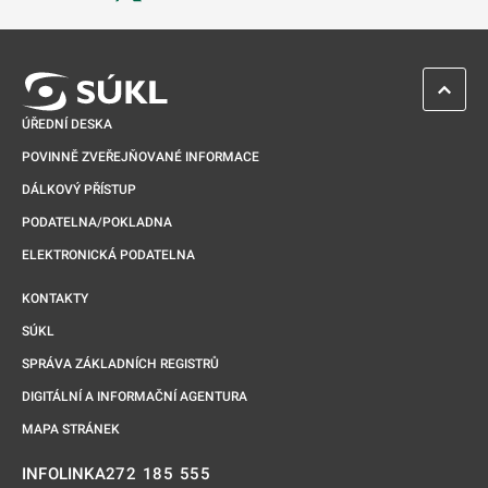
Odkaz se otevře na nové kartě
ZPĚT 
ÚŘEDNÍ DESKA
POVINNĚ ZVEŘEJŇOVANÉ INFORMACE
DÁLKOVÝ PŘÍSTUP
PODATELNA/POKLADNA
ELEKTRONICKÁ PODATELNA
KONTAKTY
SÚKL
SPRÁVA ZÁKLADNÍCH REGISTRŮ
DIGITÁLNÍ A INFORMAČNÍ AGENTURA
MAPA STRÁNEK
272 185 555
INFOLINKA