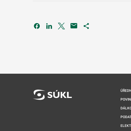
Odkaz se otevře na nové kartě
Odkaz se otevře na nové kartě
Odkaz se otevře na nové kartě
Odkaz se otevře na 
ÚŘEDN
POVI
DÁLKO
PODA
ELEK