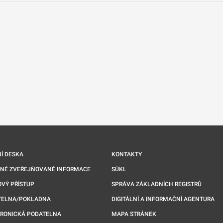
nové kartě
Í DESKA
KONTAKTY
NNĚ ZVEŘEJŇOVANÉ INFORMACE
SÚKL
VÝ PŘÍSTUP
SPRÁVA ZÁKLADNÍCH REGISTRŮ
TELNA/POKLADNA
DIGITÁLNÍ A INFORMAČNÍ AGENTURA
TRONICKÁ PODATELNA
MAPA STRÁNEK