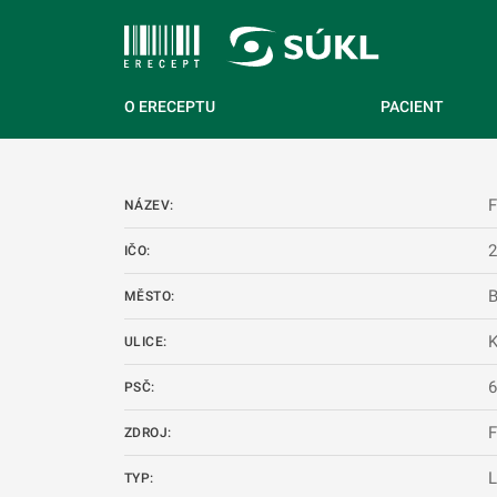
 NA HLAVNÍ OBSAH
O ERECEPTU
PACIENT
F
NÁZEV:
IČO:
B
MĚSTO:
K
ULICE:
PSČ:
ZDROJ:
L
TYP: