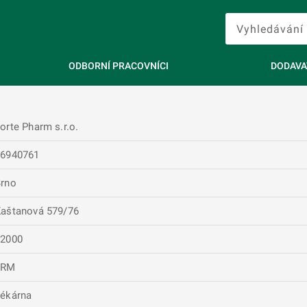
ODBORNÍ PRACOVNÍCI
DODAVA
orte Pharm s.r.o.
26940761
rno
aštanová 579/76
62000
FRM
ékárna