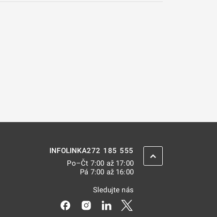
272 185 555
INFOLINKA
ZPĚT NAHORU
Po–Čt 7:00 až 17:00
Pá 7:00 až 16:00
Sledujte nás
Odkaz se otevře na nové kartě
Odkaz se otevře na nové kartě
Odkaz se otevře na nové kar
Odkaz se otevře na nov