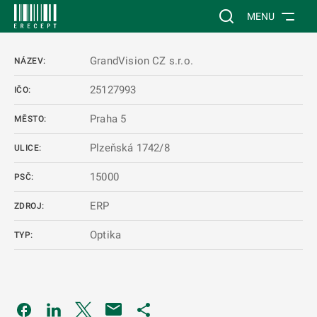
 NA HLAVNÍ OBSAH
Vyhledávání na web
MENU
GrandVision CZ s.r.o.
NÁZEV:
25127993
IČO:
Praha 5
MĚSTO:
Plzeňská 1742/8
ULICE:
15000
PSČ:
ERP
ZDROJ:
Optika
TYP:
Odkaz se otevře na nové kartě
Odkaz se otevře na nové kartě
Odkaz se otevře na nové kartě