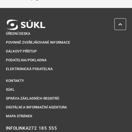
Odkaz se otevře na nové kartě
ZPĚT 
ÚŘEDNÍ DESKA
POVINNĚ ZVEŘEJŇOVANÉ INFORMACE
DÁLKOVÝ PŘÍSTUP
PODATELNA/POKLADNA
ELEKTRONICKÁ PODATELNA
KONTAKTY
SÚKL
SPRÁVA ZÁKLADNÍCH REGISTRŮ
DIGITÁLNÍ A INFORMAČNÍ AGENTURA
MAPA STRÁNEK
272 185 555
INFOLINKA