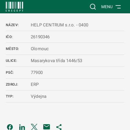
 NA HLAVNÍ OBSAH
Vyhledávání na web
MENU
HELP CENTRUM s.r.o. - 0400
NÁZEV:
26190346
IČO:
Olomouc
MĚSTO:
Masarykova třída 1446/53
ULICE:
77900
PSČ:
ERP
ZDROJ:
Výdejna
TYP:
Odkaz se otevře na nové kartě
Odkaz se otevře na nové kartě
Odkaz se otevře na nové kartě