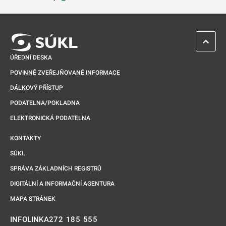
Odkaz se otevře na nové kartě
ZPĚT 
ÚŘEDNÍ DESKA
POVINNĚ ZVEŘEJŇOVANÉ INFORMACE
DÁLKOVÝ PŘÍSTUP
PODATELNA/POKLADNA
ELEKTRONICKÁ PODATELNA
KONTAKTY
SÚKL
SPRÁVA ZÁKLADNÍCH REGISTRŮ
DIGITÁLNÍ A INFORMAČNÍ AGENTURA
MAPA STRÁNEK
272 185 555
INFOLINKA