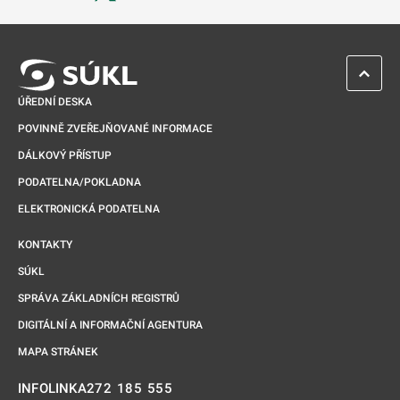
Odkaz se otevře na nové kartě
ZPĚT 
ÚŘEDNÍ DESKA
POVINNĚ ZVEŘEJŇOVANÉ INFORMACE
DÁLKOVÝ PŘÍSTUP
PODATELNA/POKLADNA
ELEKTRONICKÁ PODATELNA
KONTAKTY
SÚKL
SPRÁVA ZÁKLADNÍCH REGISTRŮ
DIGITÁLNÍ A INFORMAČNÍ AGENTURA
MAPA STRÁNEK
272 185 555
INFOLINKA