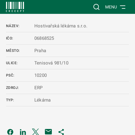
 NA HLAVNÍ OBSAH
Vyhledávání na web
MENU
Hostivařská lékárna s.r.o.
NÁZEV:
06868525
IČO:
Praha
MĚSTO:
Tenisová 981/10
ULICE:
10200
PSČ:
ERP
ZDROJ:
Lékárna
TYP:
Odkaz se otevře na nové kartě
Odkaz se otevře na nové kartě
Odkaz se otevře na nové kartě