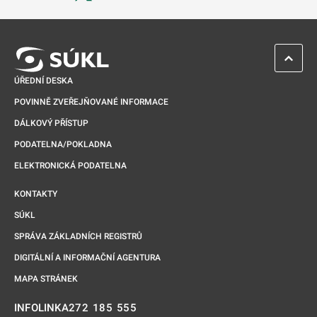
Odkaz se otevře na nové kartě
ZPĚT 
ÚŘEDNÍ DESKA
POVINNĚ ZVEŘEJŇOVANÉ INFORMACE
DÁLKOVÝ PŘÍSTUP
PODATELNA/POKLADNA
ELEKTRONICKÁ PODATELNA
KONTAKTY
SÚKL
SPRÁVA ZÁKLADNÍCH REGISTRŮ
DIGITÁLNÍ A INFORMAČNÍ AGENTURA
MAPA STRÁNEK
272 185 555
INFOLINKA