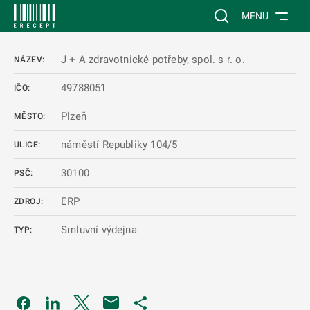
 NA HLAVNÍ OBSAH
Vyhledávání na web
MENU
J + A zdravotnické potřeby, spol. s r. o.
NÁZEV:
49788051
IČO:
Plzeň
MĚSTO:
náměstí Republiky 104/5
ULICE:
30100
PSČ:
ERP
ZDROJ:
Smluvní výdejna
TYP:
Odkaz se otevře na nové kartě
Odkaz se otevře na nové kartě
Odkaz se otevře na nové kartě