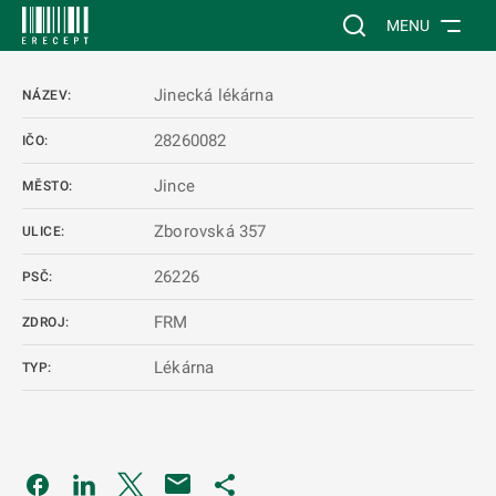
 NA HLAVNÍ OBSAH
Vyhledávání na web
MENU
Jinecká lékárna
NÁZEV:
28260082
IČO:
Jince
MĚSTO:
Zborovská 357
ULICE:
26226
PSČ:
FRM
ZDROJ:
Lékárna
TYP:
Odkaz se otevře na nové kartě
Odkaz se otevře na nové kartě
Odkaz se otevře na nové kartě