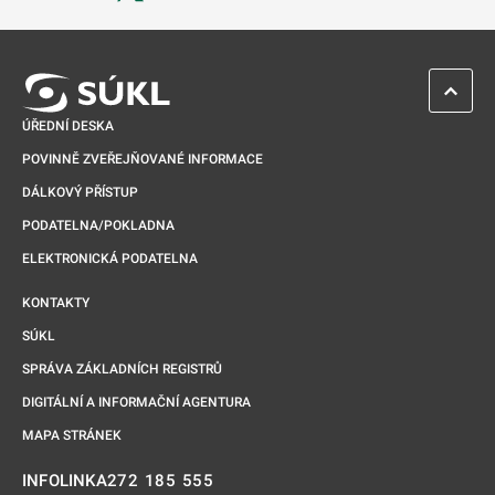
Odkaz se otevře na nové kartě
ZPĚT 
ÚŘEDNÍ DESKA
POVINNĚ ZVEŘEJŇOVANÉ INFORMACE
DÁLKOVÝ PŘÍSTUP
PODATELNA/POKLADNA
ELEKTRONICKÁ PODATELNA
KONTAKTY
SÚKL
SPRÁVA ZÁKLADNÍCH REGISTRŮ
DIGITÁLNÍ A INFORMAČNÍ AGENTURA
MAPA STRÁNEK
272 185 555
INFOLINKA