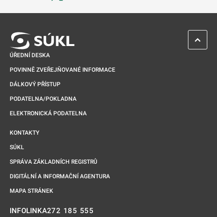
Odkaz se otevře na nové kartě
ZPĚT 
ÚŘEDNÍ DESKA
POVINNĚ ZVEŘEJŇOVANÉ INFORMACE
DÁLKOVÝ PŘÍSTUP
PODATELNA/POKLADNA
ELEKTRONICKÁ PODATELNA
KONTAKTY
SÚKL
SPRÁVA ZÁKLADNÍCH REGISTRŮ
DIGITÁLNÍ A INFORMAČNÍ AGENTURA
MAPA STRÁNEK
272 185 555
INFOLINKA