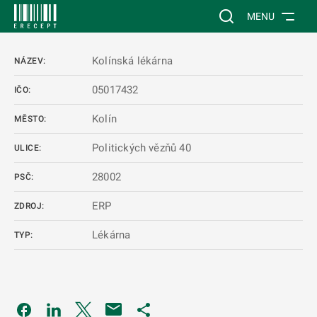
 NA HLAVNÍ OBSAH
Vyhledávání na web
MENU
Kolínská lékárna
NÁZEV:
05017432
IČO:
Kolín
MĚSTO:
Politických vězňů 40
ULICE:
28002
PSČ:
ERP
ZDROJ:
Lékárna
TYP:
Odkaz se otevře na nové kartě
Odkaz se otevře na nové kartě
Odkaz se otevře na nové kartě