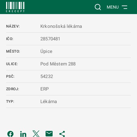
 NA HLAVNÍ OBSAH
Vyhledávání na web
MENU
Krkonošská lékárna
NÁZEV:
28570481
IČO:
Úpice
MĚSTO:
Pod Městem 288
ULICE:
54232
PSČ:
ERP
ZDROJ:
Lékárna
TYP:
Odkaz se otevře na nové kartě
Odkaz se otevře na nové kartě
Odkaz se otevře na nové kartě