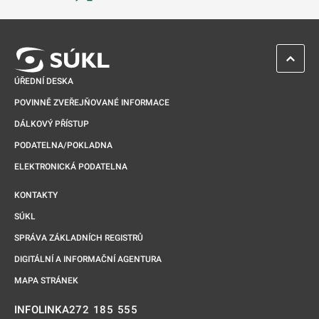
Odkaz se otevře na nové kartě
ZPĚT 
ÚŘEDNÍ DESKA
POVINNĚ ZVEŘEJŇOVANÉ INFORMACE
DÁLKOVÝ PŘÍSTUP
PODATELNA/POKLADNA
ELEKTRONICKÁ PODATELNA
KONTAKTY
SÚKL
SPRÁVA ZÁKLADNÍCH REGISTRŮ
DIGITÁLNÍ A INFORMAČNÍ AGENTURA
MAPA STRÁNEK
272 185 555
INFOLINKA