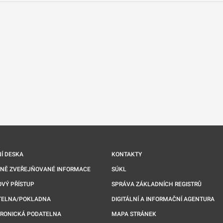
nové kartě
Í DESKA
KONTAKTY
NNĚ ZVEŘEJŇOVANÉ INFORMACE
SÚKL
VÝ PŘÍSTUP
SPRÁVA ZÁKLADNÍCH REGISTRŮ
TELNA/POKLADNA
DIGITÁLNÍ A INFORMAČNÍ AGENTURA
TRONICKÁ PODATELNA
MAPA STRÁNEK