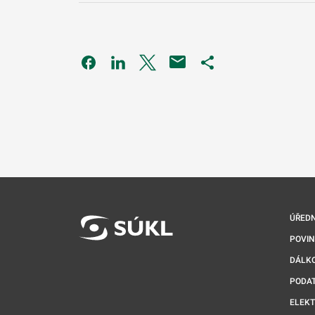
Odkaz se otevře na nové kartě
Odkaz se otevře na nové kartě
Odkaz se otevře na nové kartě
Odkaz se otevře na 
ÚŘEDN
POVI
DÁLKO
PODA
ELEK