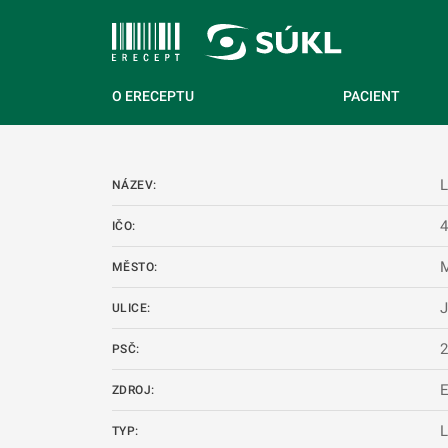
 NA HLAVNÍ OBSAH
O ERECEPTU
PACIENT
L
NÁZEV:
IČO:
M
MĚSTO:
J
ULICE:
PSČ:
ZDROJ:
L
TYP: