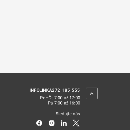
272 185 555
INFOLINKA
ZPĚT NAHORU
Po–Čt 7:00 až 17:00
Pá 7:00 až 16:00
Sledujte nás
Odkaz se otevře na nové kartě
Odkaz se otevře na nové kartě
Odkaz se otevře na nové kar
Odkaz se otevře na nov