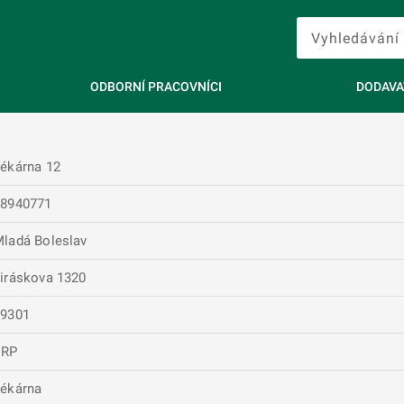
ODBORNÍ PRACOVNÍCI
DODAVA
ékárna 12
48940771
ladá Boleslav
iráskova 1320
29301
ERP
ékárna