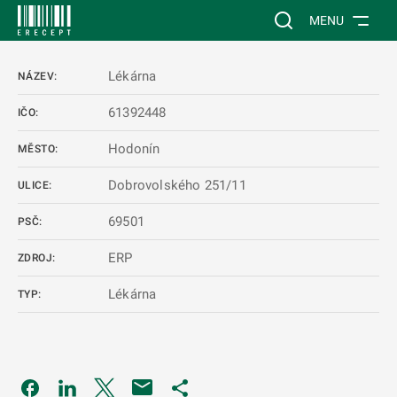
 NA HLAVNÍ OBSAH
Vyhledávání na web
MENU
Lékárna
NÁZEV:
61392448
IČO:
Hodonín
MĚSTO:
Dobrovolského 251/11
ULICE:
69501
PSČ:
ERP
ZDROJ:
Lékárna
TYP:
Odkaz se otevře na nové kartě
Odkaz se otevře na nové kartě
Odkaz se otevře na nové kartě