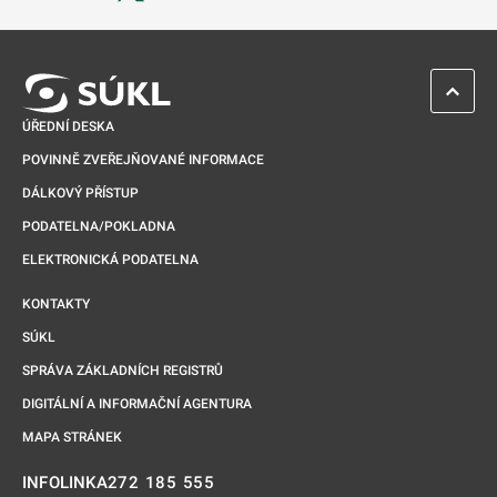
Odkaz se otevře na nové kartě
ZPĚT 
ÚŘEDNÍ DESKA
POVINNĚ ZVEŘEJŇOVANÉ INFORMACE
DÁLKOVÝ PŘÍSTUP
PODATELNA/POKLADNA
ELEKTRONICKÁ PODATELNA
KONTAKTY
SÚKL
SPRÁVA ZÁKLADNÍCH REGISTRŮ
DIGITÁLNÍ A INFORMAČNÍ AGENTURA
MAPA STRÁNEK
272 185 555
INFOLINKA