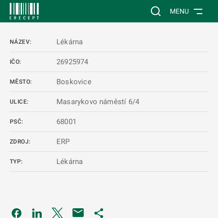
 NA HLAVNÍ OBSAH
Vyhledávání na web
MENU
Lékárna
NÁZEV:
26925974
IČO:
Boskovice
MĚSTO:
Masarykovo náměstí 6/4
ULICE:
68001
PSČ:
ERP
ZDROJ:
Lékárna
TYP:
Odkaz se otevře na nové kartě
Odkaz se otevře na nové kartě
Odkaz se otevře na nové kartě