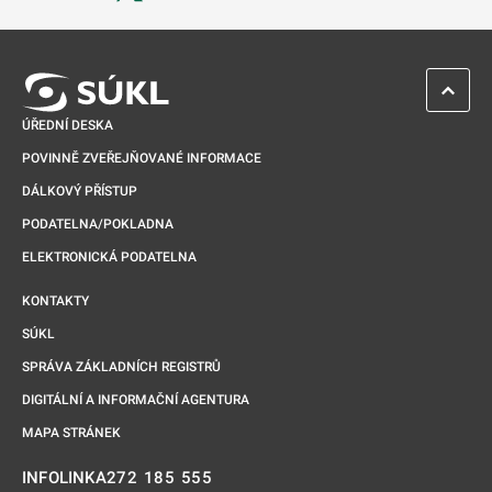
Odkaz se otevře na nové kartě
ZPĚT 
ÚŘEDNÍ DESKA
POVINNĚ ZVEŘEJŇOVANÉ INFORMACE
DÁLKOVÝ PŘÍSTUP
PODATELNA/POKLADNA
ELEKTRONICKÁ PODATELNA
KONTAKTY
SÚKL
SPRÁVA ZÁKLADNÍCH REGISTRŮ
DIGITÁLNÍ A INFORMAČNÍ AGENTURA
MAPA STRÁNEK
272 185 555
INFOLINKA