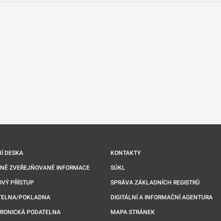
nové kartě
Í DESKA
KONTAKTY
NNĚ ZVEŘEJŇOVANÉ INFORMACE
SÚKL
VÝ PŘÍSTUP
SPRÁVA ZÁKLADNÍCH REGISTRŮ
TELNA/POKLADNA
DIGITÁLNÍ A INFORMAČNÍ AGENTURA
TRONICKÁ PODATELNA
MAPA STRÁNEK