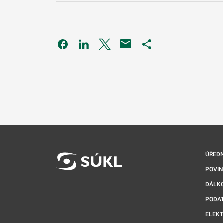
Odkaz se otevře na nové kartě
Odkaz se otevře na nové kartě
Odkaz se otevře na nové kartě
Odkaz se otevře na 
ÚŘEDN
POVI
DÁLKO
PODA
ELEK