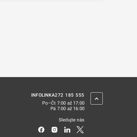
272 185 555
INFOLINKA
ZPĚT NAHORU
Po–Čt 7:00 až 17:00
Pá 7:00 až 16:00
Sledujte nás
Odkaz se otevře na nové kartě
Odkaz se otevře na nové kartě
Odkaz se otevře na nové kar
Odkaz se otevře na nov