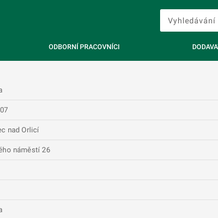
ODBORNÍ PRACOVNÍCI
DODAVA
a
907
c nad Orlicí
ého náměstí 26
a