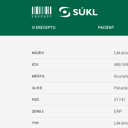
 NA HLAVNÍ OBSAH
O ERECEPTU
PACIENT
Lékárn
NÁZEV:
48616
IČO:
Kostele
MĚSTO:
Palack
ULICE:
51741
PSČ:
ERP
ZDROJ:
Lékárn
TYP: