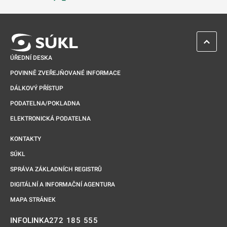
Odkaz se otevře na nové kartě
ZPĚT 
ÚŘEDNÍ DESKA
POVINNĚ ZVEŘEJŇOVANÉ INFORMACE
DÁLKOVÝ PŘÍSTUP
PODATELNA/POKLADNA
ELEKTRONICKÁ PODATELNA
KONTAKTY
SÚKL
SPRÁVA ZÁKLADNÍCH REGISTRŮ
DIGITÁLNÍ A INFORMAČNÍ AGENTURA
MAPA STRÁNEK
272 185 555
INFOLINKA