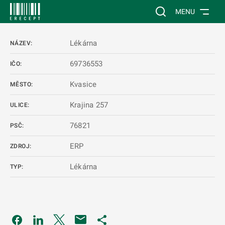
 NA HLAVNÍ OBSAH
Vyhledávání na web
MENU
Lékárna
NÁZEV:
69736553
IČO:
Kvasice
MĚSTO:
Krajina 257
ULICE:
76821
PSČ:
ERP
ZDROJ:
Lékárna
TYP:
Odkaz se otevře na nové kartě
Odkaz se otevře na nové kartě
Odkaz se otevře na nové kartě