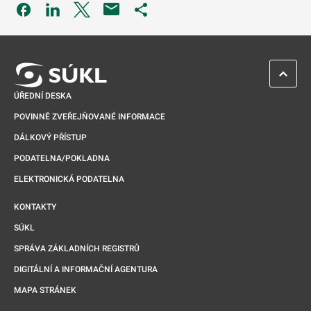
Odkaz se otevře na nové kartě
Odkaz se otevře na nové kartě
Odkaz se otevře na nové kartě
Odkaz se otevře na nové kartě
ZPĚT 
ÚŘEDNÍ DESKA
POVINNĚ ZVEŘEJŇOVANÉ INFORMACE
DÁLKOVÝ PŘÍSTUP
PODATELNA/POKLADNA
ELEKTRONICKÁ PODATELNA
KONTAKTY
SÚKL
SPRÁVA ZÁKLADNÍCH REGISTRŮ
DIGITÁLNÍ A INFORMAČNÍ AGENTURA
MAPA STRÁNEK