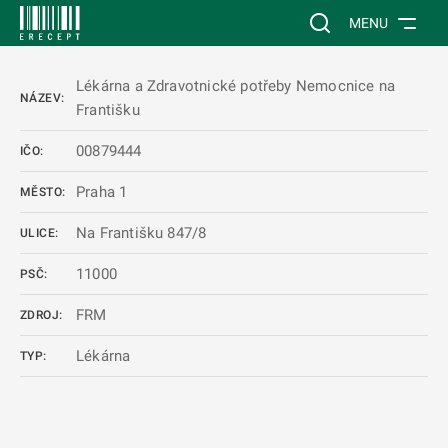
 NA HLAVNÍ OBSAH
Vyhledávání na web
MENU
Lékárna a Zdravotnické potřeby Nemocnice na
NÁZEV:
Františku
00879444
IČO:
Praha 1
MĚSTO:
Na Františku 847/8
ULICE:
11000
PSČ:
FRM
ZDROJ:
Lékárna
TYP: