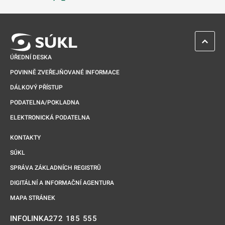
Odkaz se otevře na nové kartě
ZPĚT 
ÚŘEDNÍ DESKA
POVINNĚ ZVEŘEJŇOVANÉ INFORMACE
DÁLKOVÝ PŘÍSTUP
PODATELNA/POKLADNA
ELEKTRONICKÁ PODATELNA
KONTAKTY
SÚKL
SPRÁVA ZÁKLADNÍCH REGISTRŮ
DIGITÁLNÍ A INFORMAČNÍ AGENTURA
MAPA STRÁNEK
272 185 555
INFOLINKA