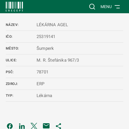
 NA HLAVNÍ OBSAH
Vyhledávání na web
MENU
LÉKÁRNA AGEL
NÁZEV:
25319141
IČO:
Šumperk
MĚSTO:
M. R. Štefánika 967/3
ULICE:
78701
PSČ:
ERP
ZDROJ:
Lékárna
TYP:
Odkaz se otevře na nové kartě
Odkaz se otevře na nové kartě
Odkaz se otevře na nové kartě