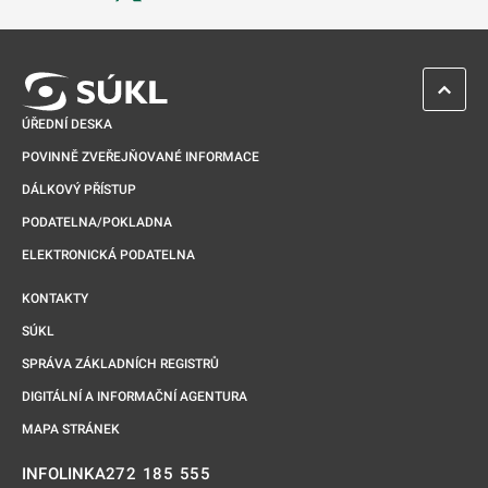
Odkaz se otevře na nové kartě
ZPĚT 
ÚŘEDNÍ DESKA
POVINNĚ ZVEŘEJŇOVANÉ INFORMACE
DÁLKOVÝ PŘÍSTUP
PODATELNA/POKLADNA
ELEKTRONICKÁ PODATELNA
KONTAKTY
SÚKL
SPRÁVA ZÁKLADNÍCH REGISTRŮ
DIGITÁLNÍ A INFORMAČNÍ AGENTURA
MAPA STRÁNEK
272 185 555
INFOLINKA