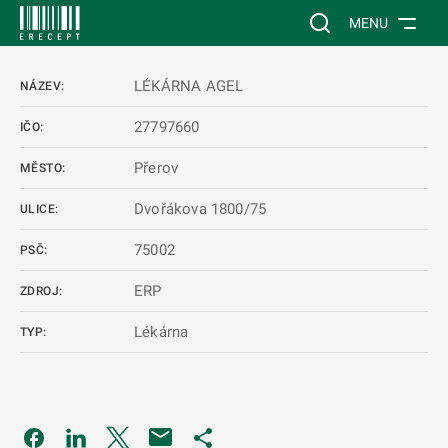
 NA HLAVNÍ OBSAH
Vyhledávání na web
MENU
LÉKÁRNA AGEL
NÁZEV:
27797660
IČO:
Přerov
MĚSTO:
Dvořákova 1800/75
ULICE:
75002
PSČ:
ERP
ZDROJ:
Lékárna
TYP:
Odkaz se otevře na nové kartě
Odkaz se otevře na nové kartě
Odkaz se otevře na nové kartě