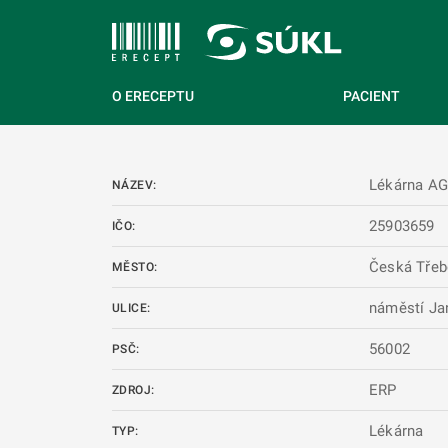
 NA HLAVNÍ OBSAH
O ERECEPTU
PACIENT
Lékárna A
NÁZEV:
25903659
IČO:
Česká Třeb
MĚSTO:
náměstí Ja
ULICE:
56002
PSČ:
ERP
ZDROJ:
Lékárna
TYP: