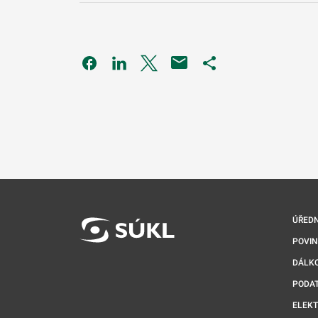
Odkaz se otevře na nové kartě
Odkaz se otevře na nové kartě
Odkaz se otevře na nové kartě
Odkaz se otevře na 
ÚŘEDN
POVI
DÁLKO
PODA
ELEK