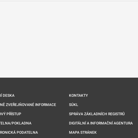
nové kartě
Í DESKA
KONTAKTY
NNĚ ZVEŘEJŇOVANÉ INFORMACE
SÚKL
VÝ PŘÍSTUP
SPRÁVA ZÁKLADNÍCH REGISTRŮ
TELNA/POKLADNA
DIGITÁLNÍ A INFORMAČNÍ AGENTURA
TRONICKÁ PODATELNA
MAPA STRÁNEK