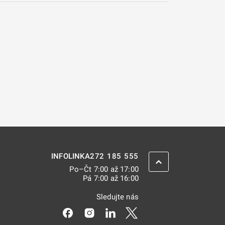
272 185 555
INFOLINKA
ZPĚT NAHORU
Po–Čt 7:00 až 17:00
Pá 7:00 až 16:00
Sledujte nás
Odkaz se otevře na nové kartě
Odkaz se otevře na nové kartě
Odkaz se otevře na nové kar
Odkaz se otevře na nov