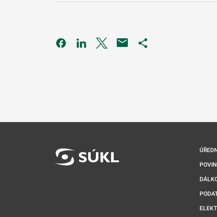
Odkaz se otevře na nové kartě
Odkaz se otevře na nové kartě
Odkaz se otevře na nové kartě
Odkaz se otevře na 
ÚŘEDN
POVI
DÁLKO
PODA
ELEK