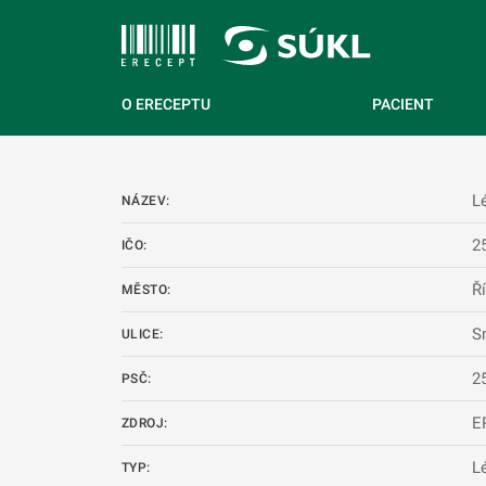
 NA HLAVNÍ OBSAH
O ERECEPTU
PACIENT
L
NÁZEV:
2
IČO:
Ř
MĚSTO:
S
ULICE:
2
PSČ:
E
ZDROJ:
L
TYP: