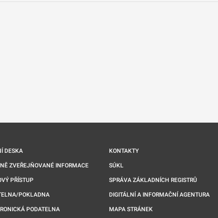
nové kartě
Í DESKA
KONTAKTY
NNĚ ZVEŘEJŇOVANÉ INFORMACE
SÚKL
VÝ PŘÍSTUP
SPRÁVA ZÁKLADNÍCH REGISTRŮ
TELNA/POKLADNA
DIGITÁLNÍ A INFORMAČNÍ AGENTURA
TRONICKÁ PODATELNA
MAPA STRÁNEK