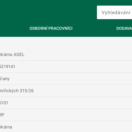
ODBORNÍ PRACOVNÍCI
DODAVA
ékárna AGEL
5319141
íčany
miřických 315/26
5101
RP
ékárna