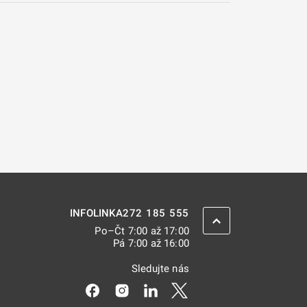
272 185 555
INFOLINKA
ZPĚT NAHORU
Po–Čt 7:00 až 17:00
Pá 7:00 až 16:00
Sledujte nás
Odkaz se otevře na nové kartě
Odkaz se otevře na nové kartě
Odkaz se otevře na nové kar
Odkaz se otevře na nov