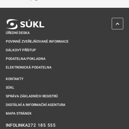
Odkaz se otevře na nové kartě
ZPĚT 
ÚŘEDNÍ DESKA
POVINNĚ ZVEŘEJŇOVANÉ INFORMACE
DÁLKOVÝ PŘÍSTUP
PODATELNA/POKLADNA
ELEKTRONICKÁ PODATELNA
KONTAKTY
SÚKL
SPRÁVA ZÁKLADNÍCH REGISTRŮ
DIGITÁLNÍ A INFORMAČNÍ AGENTURA
MAPA STRÁNEK
272 185 555
INFOLINKA