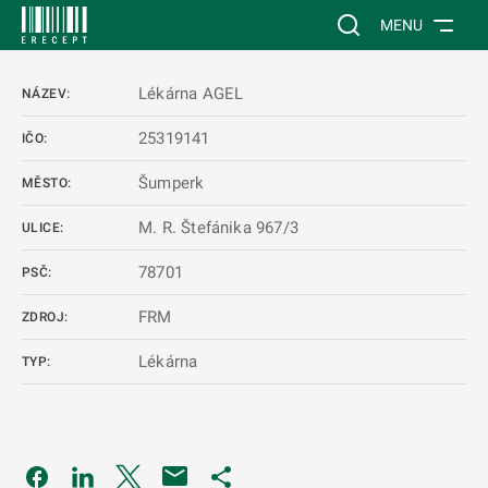
 NA HLAVNÍ OBSAH
Vyhledávání na web
MENU
Lékárna AGEL
NÁZEV:
25319141
IČO:
Šumperk
MĚSTO:
M. R. Štefánika 967/3
ULICE:
78701
PSČ:
FRM
ZDROJ:
Lékárna
TYP:
Odkaz se otevře na nové kartě
Odkaz se otevře na nové kartě
Odkaz se otevře na nové kartě