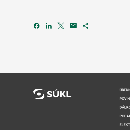
Odkaz se otevře na nové kartě
Odkaz se otevře na nové kartě
Odkaz se otevře na nové kartě
Odkaz se otevře na 
ÚŘEDN
POVI
DÁLKO
PODA
ELEK