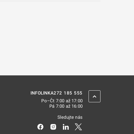
272 185 555
INFOLINKA
ZPĚT NAHORU
Po–Čt 7:00 až 17:00
Pá 7:00 až 16:00
Sledujte nás
Odkaz se otevře na nové kartě
Odkaz se otevře na nové kartě
Odkaz se otevře na nové kar
Odkaz se otevře na nov