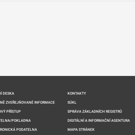
nové kartě
Í DESKA
KONTAKTY
NNĚ ZVEŘEJŇOVANÉ INFORMACE
SÚKL
VÝ PŘÍSTUP
SPRÁVA ZÁKLADNÍCH REGISTRŮ
TELNA/POKLADNA
DIGITÁLNÍ A INFORMAČNÍ AGENTURA
TRONICKÁ PODATELNA
MAPA STRÁNEK