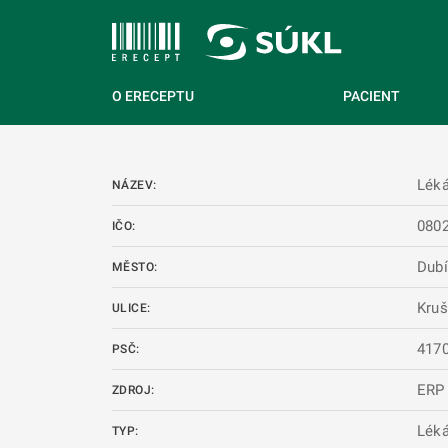
 NA HLAVNÍ OBSAH
O ERECEPTU
PACIENT
Léká
NÁZEV:
080
IČO:
Dubí
MĚSTO:
Kruš
ULICE:
417
PSČ:
ERP
ZDROJ:
Lék
TYP: