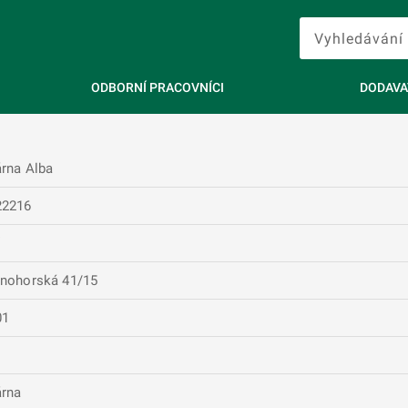
ODBORNÍ PRACOVNÍCI
DODAVA
rna Alba
22216
nohorská 41/15
01
árna