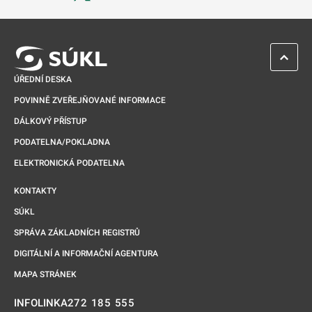
Odkaz se otevře na nové kartě
ZPĚT 
ÚŘEDNÍ DESKA
POVINNĚ ZVEŘEJŇOVANÉ INFORMACE
DÁLKOVÝ PŘÍSTUP
PODATELNA/POKLADNA
ELEKTRONICKÁ PODATELNA
KONTAKTY
SÚKL
SPRÁVA ZÁKLADNÍCH REGISTRŮ
DIGITÁLNÍ A INFORMAČNÍ AGENTURA
MAPA STRÁNEK
272 185 555
INFOLINKA