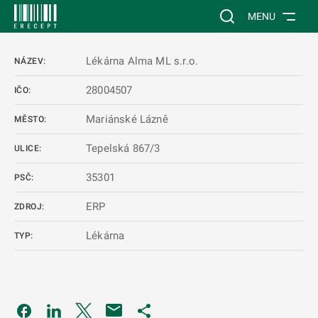
 NA HLAVNÍ OBSAH
Vyhledávání na web
MENU
Lékárna Alma ML s.r.o.
NÁZEV:
28004507
IČO:
Mariánské Lázně
MĚSTO:
Tepelská 867/3
ULICE:
35301
PSČ:
ERP
ZDROJ:
Lékárna
TYP:
Odkaz se otevře na nové kartě
Odkaz se otevře na nové kartě
Odkaz se otevře na nové kartě