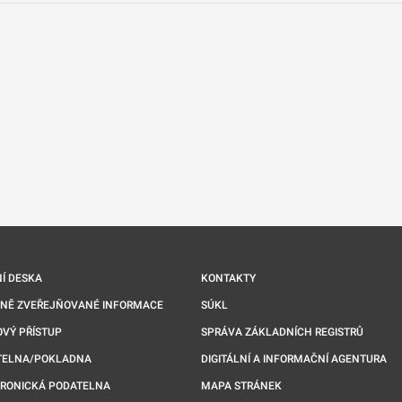
nové kartě
Í DESKA
KONTAKTY
NNĚ ZVEŘEJŇOVANÉ INFORMACE
SÚKL
VÝ PŘÍSTUP
SPRÁVA ZÁKLADNÍCH REGISTRŮ
TELNA/POKLADNA
DIGITÁLNÍ A INFORMAČNÍ AGENTURA
TRONICKÁ PODATELNA
MAPA STRÁNEK