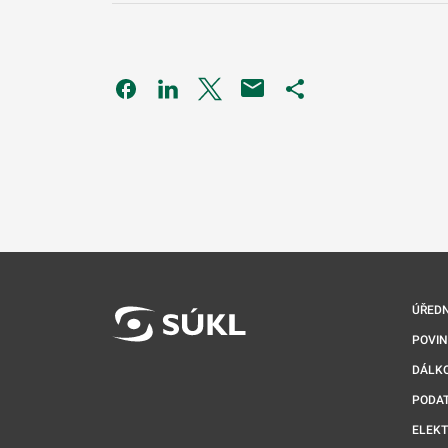
Odkaz se otevře na nové kartě
Odkaz se otevře na nové kartě
Odkaz se otevře na nové kartě
Odkaz se otevře na 
ÚŘEDN
POVI
DÁLKO
PODA
ELEK