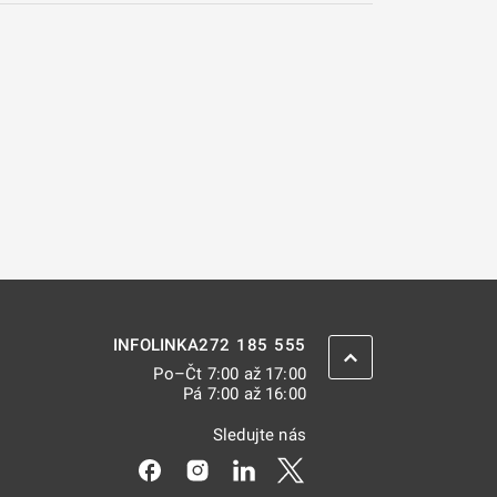
272 185 555
INFOLINKA
ZPĚT NAHORU
Po–Čt 7:00 až 17:00
Pá 7:00 až 16:00
Sledujte nás
Odkaz se otevře na nové kartě
Odkaz se otevře na nové kartě
Odkaz se otevře na nové kar
Odkaz se otevře na nov