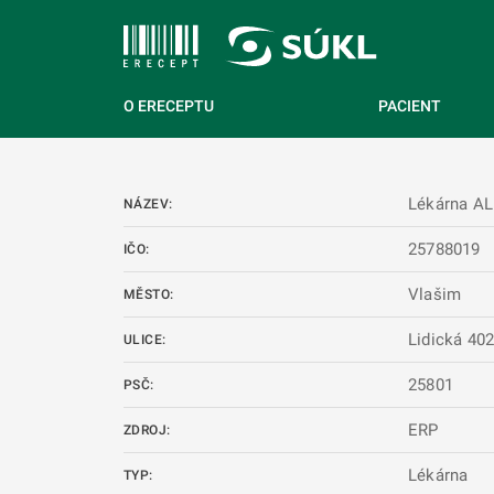
 NA HLAVNÍ OBSAH
O ERECEPTU
PACIENT
Lékárna AL
NÁZEV:
25788019
IČO:
Vlašim
MĚSTO:
Lidická 40
ULICE:
25801
PSČ:
ERP
ZDROJ:
Lékárna
TYP: