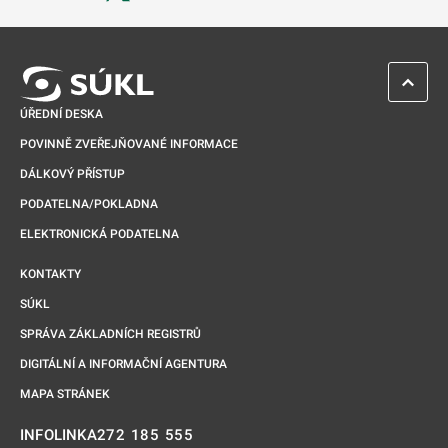
Odkaz se otevře na nové kartě
ZPĚT 
ÚŘEDNÍ DESKA
POVINNĚ ZVEŘEJŇOVANÉ INFORMACE
DÁLKOVÝ PŘÍSTUP
PODATELNA/POKLADNA
ELEKTRONICKÁ PODATELNA
KONTAKTY
SÚKL
SPRÁVA ZÁKLADNÍCH REGISTRŮ
DIGITÁLNÍ A INFORMAČNÍ AGENTURA
MAPA STRÁNEK
272 185 555
INFOLINKA