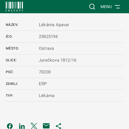
 NA HLAVNÍ OBSAH
Vyhledávání na web
MENU
Lékárna Apavar
NÁZEV:
25825194
IČO:
Ostrava
MĚSTO:
Jurečkova 1812/16
ULICE:
70200
PSČ:
ERP
ZDROJ:
Lékárna
TYP:
Odkaz se otevře na nové kartě
Odkaz se otevře na nové kartě
Odkaz se otevře na nové kartě