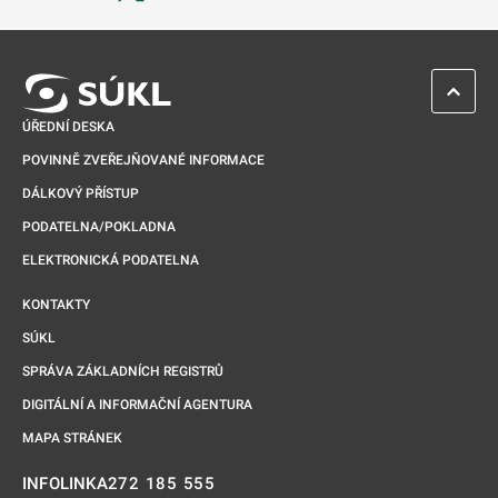
Odkaz se otevře na nové kartě
ZPĚT 
ÚŘEDNÍ DESKA
POVINNĚ ZVEŘEJŇOVANÉ INFORMACE
DÁLKOVÝ PŘÍSTUP
PODATELNA/POKLADNA
ELEKTRONICKÁ PODATELNA
KONTAKTY
SÚKL
SPRÁVA ZÁKLADNÍCH REGISTRŮ
DIGITÁLNÍ A INFORMAČNÍ AGENTURA
MAPA STRÁNEK
272 185 555
INFOLINKA