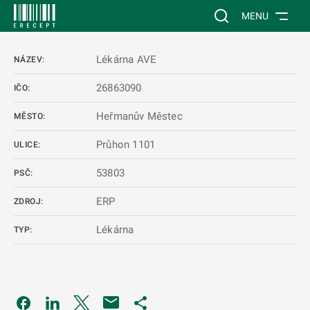
 NA HLAVNÍ OBSAH
Vyhledávání na web
MENU
Lékárna AVE
NÁZEV:
26863090
IČO:
Heřmanův Městec
MĚSTO:
Průhon 1101
ULICE:
53803
PSČ:
ERP
ZDROJ:
Lékárna
TYP:
Odkaz se otevře na nové kartě
Odkaz se otevře na nové kartě
Odkaz se otevře na nové kartě