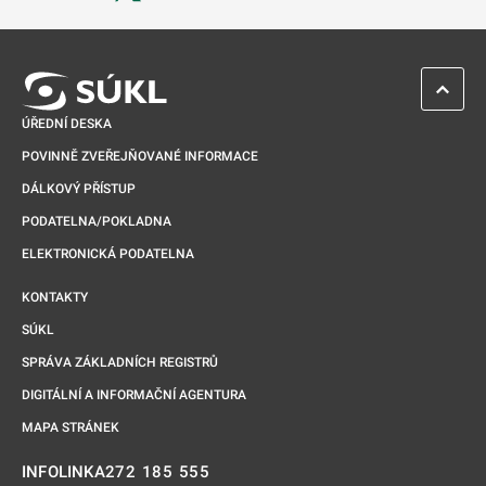
Odkaz se otevře na nové kartě
ZPĚT 
ÚŘEDNÍ DESKA
POVINNĚ ZVEŘEJŇOVANÉ INFORMACE
DÁLKOVÝ PŘÍSTUP
PODATELNA/POKLADNA
ELEKTRONICKÁ PODATELNA
KONTAKTY
SÚKL
SPRÁVA ZÁKLADNÍCH REGISTRŮ
DIGITÁLNÍ A INFORMAČNÍ AGENTURA
MAPA STRÁNEK
272 185 555
INFOLINKA