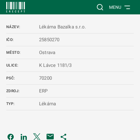
 NA HLAVNÍ OBSAH
Vyhledávání na web
MENU
Lékárna Bazalka s.r.o.
NÁZEV:
25850270
IČO:
Ostrava
MĚSTO:
K Lávce 1181/3
ULICE:
70200
PSČ:
ERP
ZDROJ:
Lékárna
TYP:
Odkaz se otevře na nové kartě
Odkaz se otevře na nové kartě
Odkaz se otevře na nové kartě