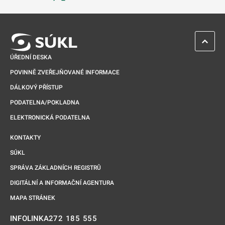
Odkaz se otevře na nové kartě
ZPĚT 
ÚŘEDNÍ DESKA
POVINNĚ ZVEŘEJŇOVANÉ INFORMACE
DÁLKOVÝ PŘÍSTUP
PODATELNA/POKLADNA
ELEKTRONICKÁ PODATELNA
KONTAKTY
SÚKL
SPRÁVA ZÁKLADNÍCH REGISTRŮ
DIGITÁLNÍ A INFORMAČNÍ AGENTURA
MAPA STRÁNEK
272 185 555
INFOLINKA