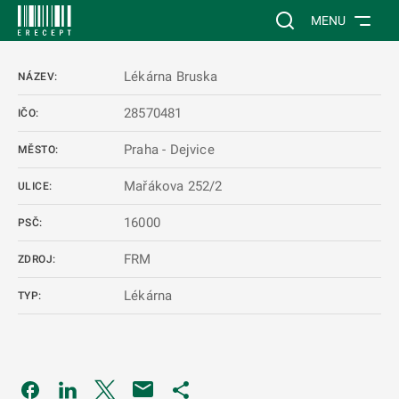
 NA HLAVNÍ OBSAH
Vyhledávání na web
MENU
Lékárna Bruska
NÁZEV:
28570481
IČO:
Praha - Dejvice
MĚSTO:
Mařákova 252/2
ULICE:
16000
PSČ:
FRM
ZDROJ:
Lékárna
TYP:
Odkaz se otevře na nové kartě
Odkaz se otevře na nové kartě
Odkaz se otevře na nové kartě