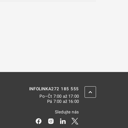
272 185 555
INFOLINKA
ZPĚT NAHORU
Po–Čt 7:00 až 17:00
Pá 7:00 až 16:00
Sledujte nás
Odkaz se otevře na nové kartě
Odkaz se otevře na nové kartě
Odkaz se otevře na nové kar
Odkaz se otevře na nov