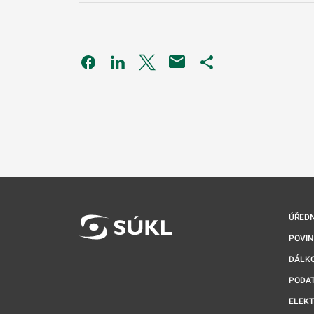
Odkaz se otevře na nové kartě
Odkaz se otevře na nové kartě
Odkaz se otevře na nové kartě
Odkaz se otevře na 
ÚŘEDN
POVI
DÁLKO
PODA
ELEK