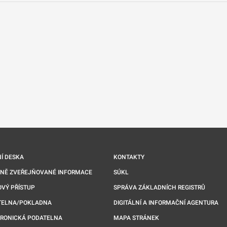
nové kartě
Í DESKA
KONTAKTY
NNĚ ZVEŘEJŇOVANÉ INFORMACE
SÚKL
VÝ PŘÍSTUP
SPRÁVA ZÁKLADNÍCH REGISTRŮ
TELNA/POKLADNA
DIGITÁLNÍ A INFORMAČNÍ AGENTURA
TRONICKÁ PODATELNA
MAPA STRÁNEK