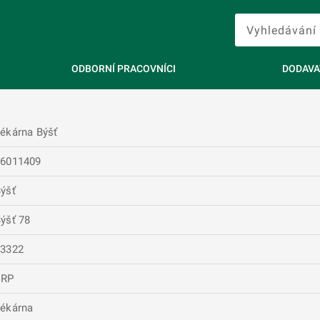
ODBORNÍ PRACOVNÍCI
DODAVA
ékárna Býšť
26011409
ýšť
ýšť 78
53322
ERP
ékárna