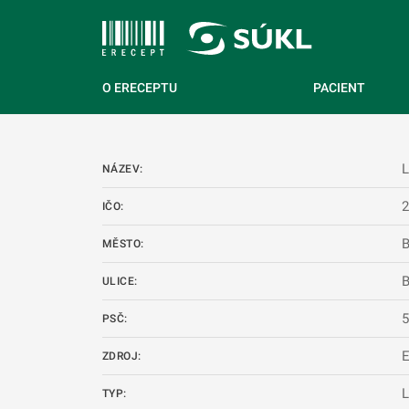
 NA HLAVNÍ OBSAH
O ERECEPTU
PACIENT
L
NÁZEV:
IČO:
B
MĚSTO:
B
ULICE:
PSČ:
ZDROJ:
L
TYP: