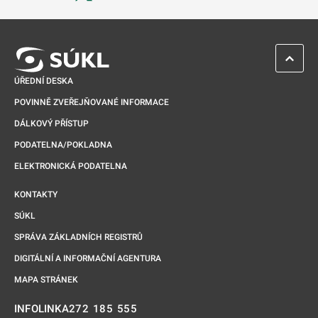
Odkaz se otevře na nové kartě
ZPĚT 
ÚŘEDNÍ DESKA
POVINNĚ ZVEŘEJŇOVANÉ INFORMACE
DÁLKOVÝ PŘÍSTUP
PODATELNA/POKLADNA
ELEKTRONICKÁ PODATELNA
KONTAKTY
SÚKL
SPRÁVA ZÁKLADNÍCH REGISTRŮ
DIGITÁLNÍ A INFORMAČNÍ AGENTURA
MAPA STRÁNEK
272 185 555
INFOLINKA