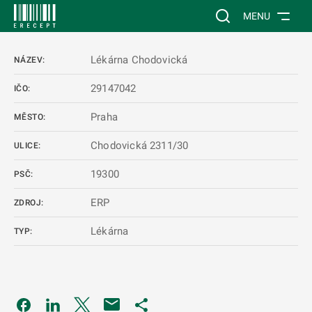
 NA HLAVNÍ OBSAH
Vyhledávání na web
MENU
Lékárna Chodovická
NÁZEV:
29147042
IČO:
Praha
MĚSTO:
Chodovická 2311/30
ULICE:
19300
PSČ:
ERP
ZDROJ:
Lékárna
TYP:
Odkaz se otevře na nové kartě
Odkaz se otevře na nové kartě
Odkaz se otevře na nové kartě