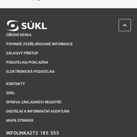
Odkaz se otevře na nové kartě
ZPĚT 
ÚŘEDNÍ DESKA
POVINNĚ ZVEŘEJŇOVANÉ INFORMACE
DÁLKOVÝ PŘÍSTUP
PODATELNA/POKLADNA
ELEKTRONICKÁ PODATELNA
KONTAKTY
SÚKL
SPRÁVA ZÁKLADNÍCH REGISTRŮ
DIGITÁLNÍ A INFORMAČNÍ AGENTURA
MAPA STRÁNEK
272 185 555
INFOLINKA