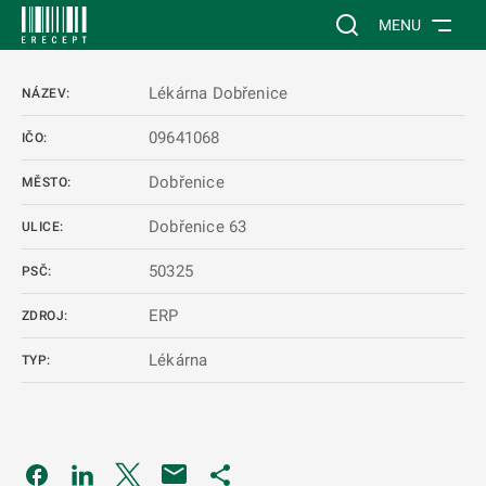
 NA HLAVNÍ OBSAH
Vyhledávání na web
MENU
Lékárna Dobřenice
NÁZEV:
09641068
IČO:
Dobřenice
MĚSTO:
Dobřenice 63
ULICE:
50325
PSČ:
ERP
ZDROJ:
Lékárna
TYP:
Odkaz se otevře na nové kartě
Odkaz se otevře na nové kartě
Odkaz se otevře na nové kartě